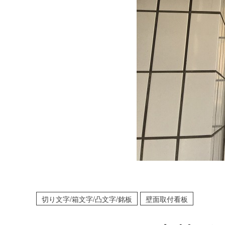
切り文字/箱文字/凸文字/銘板
壁面取付看板