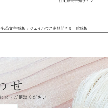
住宅販売告知サイン
字/凸文字/銘板
>
ジェイハウス南林間さま 館銘板
わせ
わせ・ご相談ください。