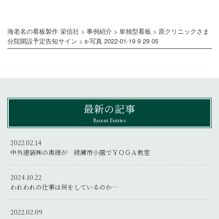
海老名の看板製作 栄信社
>
事例紹介
>
単独型看板
>
原クリニックさま
分院開設予定告知サイン
>
s-写真 2022-01-19 9 29 05
最新の記事
Recent Entries
2022.02.14
中外建装㈱の奥様が 綾瀬市小園でＹＯＧＡ教室
2024.10.22
われわれの仕事は何をしているのか…
2022.02.09