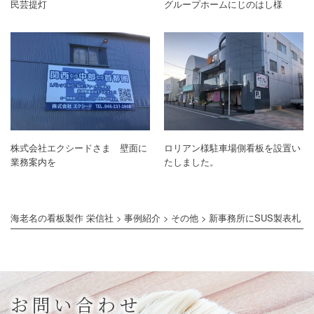
民芸提灯
グループホームにじのはし様
株式会社エクシードさま 壁面に
ロリアン様駐車場側看板を設置い
業務案内を
たしました。
海老名の看板製作 栄信社
>
事例紹介
>
その他
>
新事務所にSUS製表札
お問い合わせ