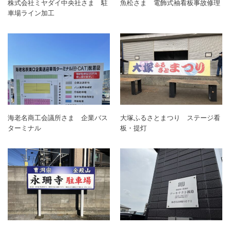
株式会社ミヤダイ中央社さま 駐
魚松さま 電飾式袖看板事故修理
車場ライン加工
海老名商工会議所さま 企業バス
大塚ふるさとまつり ステージ看
ターミナル
板・提灯