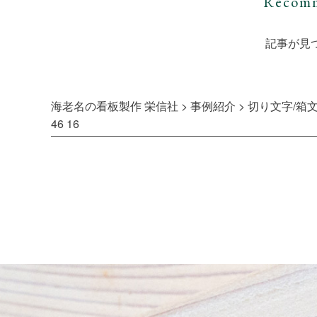
Recomm
記事が見
海老名の看板製作 栄信社
>
事例紹介
>
切り文字/箱文
46 16