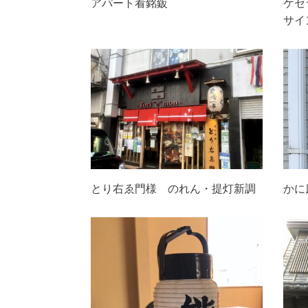
アパート看銘鈑
ケセ
サイ
とり右ゑ門様 のれん・提灯新調
かに