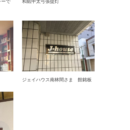
レーで
和紙中太弓張提灯
ジェイハウス南林間さま 館銘板