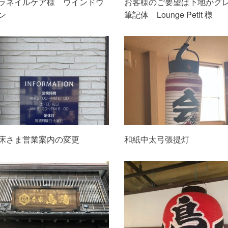
ラネイルケア様 ウインドウ
お客様のご要望は下地がグ
ン
筆記体 Lounge Petit 様
床さま営業案内の変更
和紙中太弓張提灯